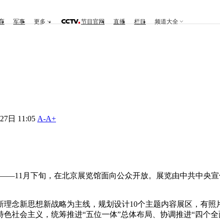
育
军事
更多
节目官网
直播
栏目
频道大全
日 11:05
A-
A+
5日——11月下旬，在北京展览馆面向公众开放。展览由中共中
念新思想新战略为主线，规划设计10个主题内容展区，有照片、
色社会主义，统筹推进“五位一体”总体布局、协调推进“四个全